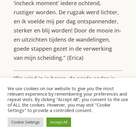
‘incheck moment’ iedere ochtend,
rustiger worden. De rugzak werd lichter,
en ik voelde mij per dag ontspannender,
sterker en blij worden! Door de mooie in-
en uitzichten tijdens de wandelingen,
goede stappen gezet in de verwerking
van mijn scheiding.” (Erica)
“De wind in je haren, de aarde onder je
voeten. Zijn, Aanwezig Zijn. Verbinding,
We use cookies on our website to give you the most
relevant experience by remembering your preferences and
met jezelf, met vrouwen. Weten en
repeat visits. By clicking “Accept All”, you consent to the use
of ALL the cookies. However, you may visit "Cookie
voelen dat je op grond loopt, waar vele
Settings" to provide a controlled consent.
generaties en krachtige mensen je voor
Cookie Settings
Accept All
gegaan zijn.” (Heline)