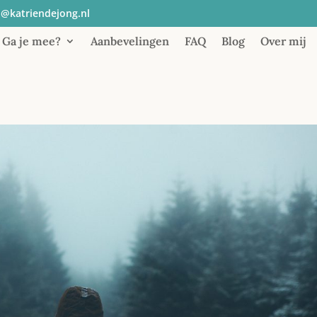
o@katriendejong.nl
Ga je mee?
Aanbevelingen
FAQ
Blog
Over mij