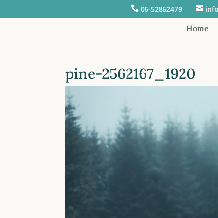

06-52862479

inf
Home
pine-2562167_1920