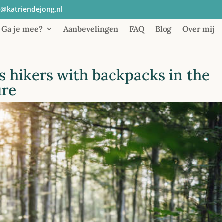
o@katriendejong.nl
Ga je mee?
Aanbevelingen
FAQ
Blog
Over mij
s hikers with backpacks in the
ure