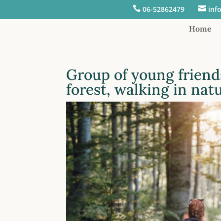

06-52862479

inf
Home
Group of young friend
forest, walking in nat