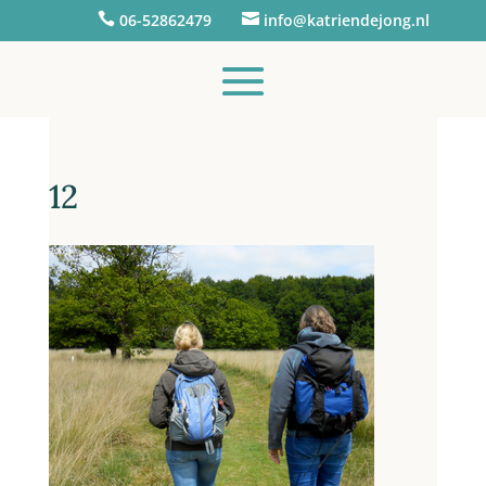

06-52862479

info@katriendejong.nl
12