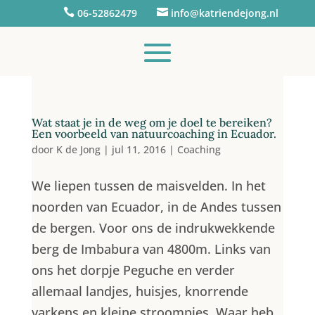

06-52862479

info@katriendejong.nl
Wat staat je in de weg om je doel te bereiken?
Een voorbeeld van natuurcoaching in Ecuador.
door
K de Jong
|
jul 11, 2016
|
Coaching
We liepen tussen de maisvelden. In het
noorden van Ecuador, in de Andes tussen
de bergen. Voor ons de indrukwekkende
berg de Imbabura van 4800m. Links van
ons het dorpje Peguche en verder
allemaal landjes, huisjes, knorrende
varkens en kleine stroompjes. Waar heb